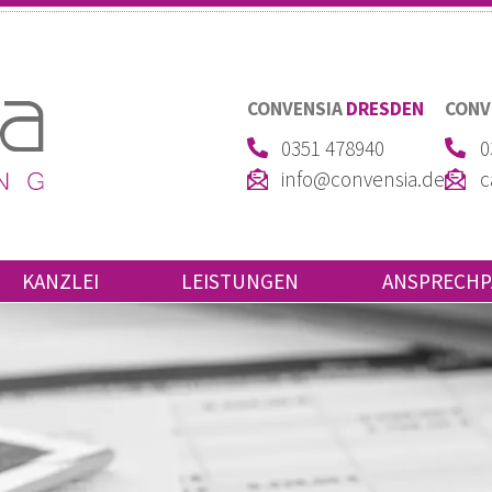
CONVENSIA
DRESDEN
CONV
0351 478940
0
info@convensia.de
c
KANZLEI
LEISTUNGEN
ANSPRECHP