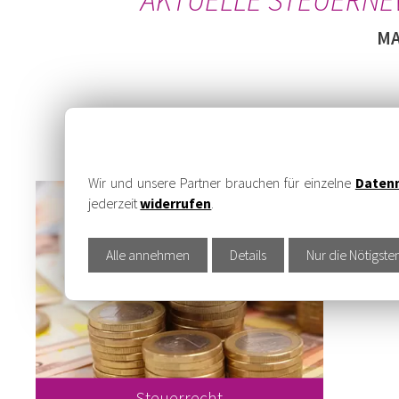
MA
Wir und unsere Partner brauchen für einzelne
Daten
jederzeit
widerrufen
.
Alle annehmen
Details
Nur die Nötigste
Steuerrecht