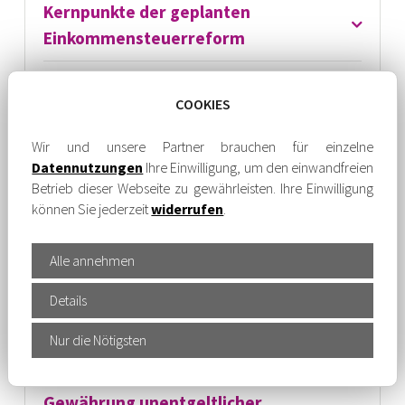
Kernpunkte der geplanten
Einkommensteuerreform
Neues Gebäude­moderni­sierungs­gesetz
COOKIES
und Änderung der Förderung
verabschiedet
Wir und unsere Partner brauchen für einzelne
Datennutzungen
Ihre Einwilligung, um den einwandfreien
BFH: Verschärfte
Betrieb dieser Webseite zu gewährleisten. Ihre Einwilligung
Aufzeichnungspflichten beim
können Sie jederzeit
widerrufen
.
häuslichen Arbeitszimmer
Alle annehmen
Dienstreisen: Kein
Details
Werbungskostenabzug bei
Privatwagennutzung trotz
Nur die Nötigsten
vorhandenem Firmenwagen
Gewährung unentgeltlicher