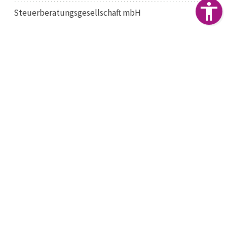
Steuerberatungsgesellschaft mbH
Cottbuser Straße 18
03205 Calau
Telefon:
03541 89690
Telefax:
03541 896921
E-Mail:
calau@convensia.de
IMPRESSUM
DATENSCHUTZ
NEWS
WEBDESIGN & SEO
www.myartside.de