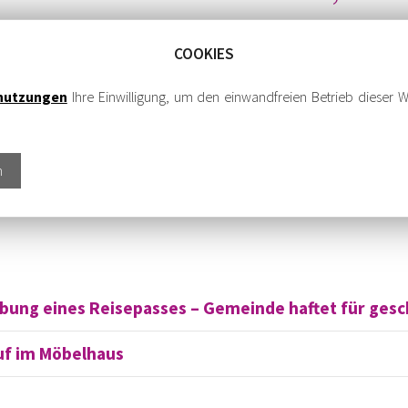
HLICHTUNG, RUHEGELDZAHLUNGEN, BETRIEBSK
COOKIES
nutzungen
Ihre Einwilligung, um den einwandfreien Betrieb dieser W
n
ung eines Reisepasses – Gemeinde haftet für gesc
uf im Möbelhaus