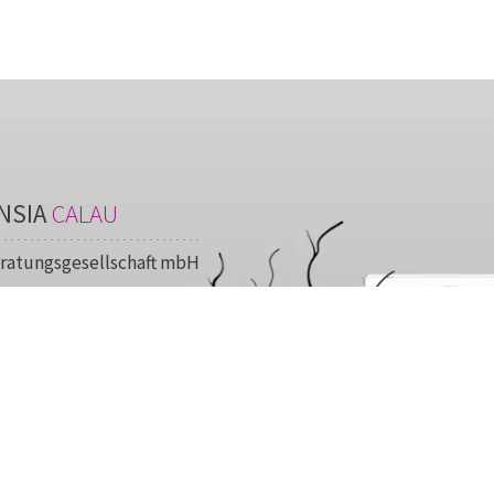
NSIA
CALAU
ratungsgesellschaft mbH
r Straße 18
lau
03541 89690
03541 896921
calau@convensia.de