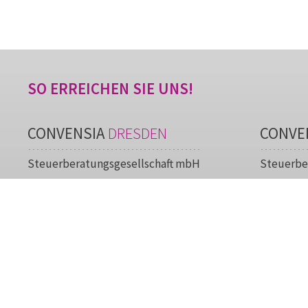
SO ERREICHEN SIE UNS!
CONVENSIA
DRESDEN
CONVE
Steuerberatungsgesellschaft mbH
Steuerbe
Wiener Straße 54
Cottbuse
01219 Dresden
03205 Ca
Telefon:
0351 478940
Telefon:
Telefax:
0351 4789421
Telefax:
E-Mail:
info@convensia.de
E-Mail: