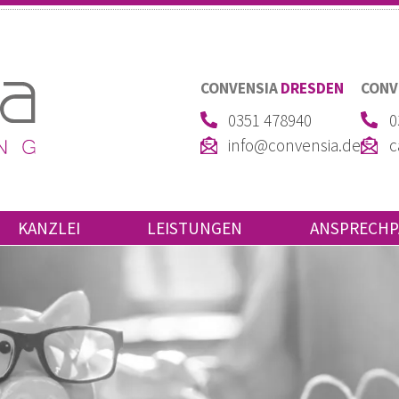
CONVENSIA
DRESDEN
CONV
0351 478940
0
info@convensia.de
c
KANZLEI
LEISTUNGEN
ANSPRECHP