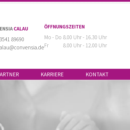
ÖFFNUNGSZEITEN
ENSIA
CALAU
Mo - Do
8.00 Uhr - 16.30 Uhr
3541 89690
Fr
8.00 Uhr - 12.00 Uhr
alau@convensia.de
ARTNER
KARRIERE
KONTAKT