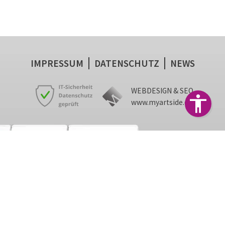
IMPRESSUM
DATENSCHUTZ
NEWS
WEBDESIGN & SEO
www.myartside.de