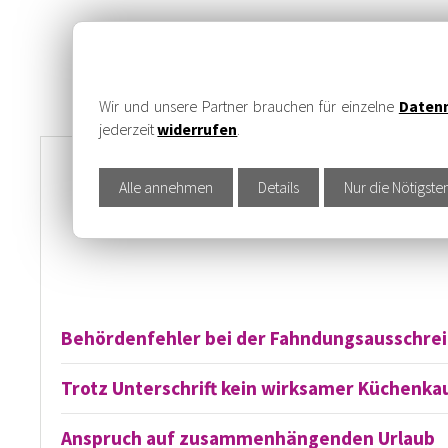
INFOS ZU VERBRAUCHERSC
Wir und unsere Partner brauchen für einzelne
Daten
jederzeit
widerrufen
.
Archiv
Aktuelle Artikel
Alle annehmen
Details
Nur die Nötigste
Behördenfehler bei der Fahndungsausschreib
Trotz Unterschrift kein wirksamer Küchenka
Anspruch auf zusammenhängenden Urlaub