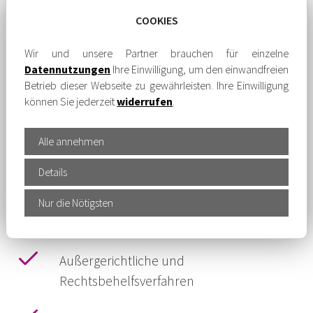
Lohn- und Gehaltsrechnung, auch
COOKIES
Baulohn
Wir und unsere Partner brauchen für einzelne
Finanzbuchhaltung und
Datennutzungen
Ihre Einwilligung, um den einwandfreien
Betrieb dieser Webseite zu gewährleisten. Ihre Einwilligung
Jahresabschlüsse
können Sie jederzeit
widerrufen
.
Betriebliche und private
Alle annehmen
Steuererklärungen
Details
Teilnahme an
Betriebsprüfungen/Prüfungen von
Nur die Nötigsten
Sozialversicherungsträgern
Außergerichtliche und
Rechtsbehelfsverfahren